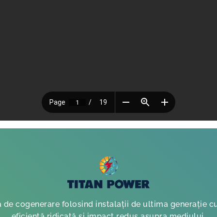
de cogenerare folosind instalații de ultima generație c
eficiență ridicată și impact redus asupra mediului.