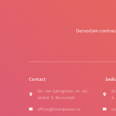
Dezvoltăm centrala 
Contact
Sedi
Str. Ion Șahighian, nr. 4G,
St
sector 3, București
4,
office@titanpower.ro
co