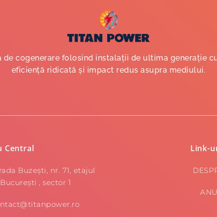
de cogenerare folosind instalații de ultima generație c
eficiență ridicată și impact redus asupra mediului.
u Central
Link-ur
rada Buzești, nr. 71, etajul
DESP
 București , sector 1
ANU
ntact@titanpower.ro