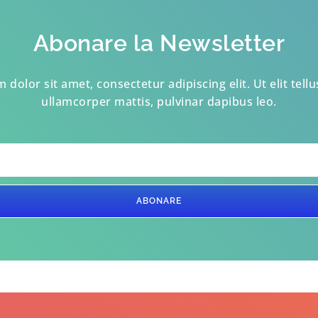
Abonare la Newsletter
dolor sit amet, consectetur adipiscing elit. Ut elit tellu
ullamcorper mattis, pulvinar dapibus leo.
ABONARE